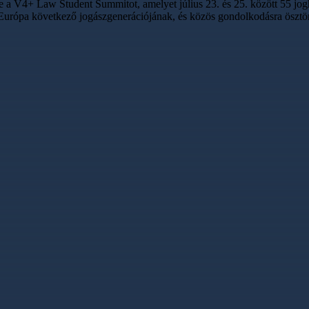
 a V4+ Law Student Summitot, amelyet július 23. és 25. között 55 jogh
Európa következő jogászgenerációjának, és közös gondolkodásra ösztönö