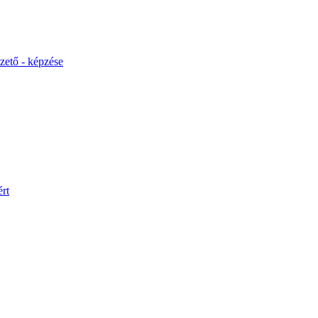
ető - képzése
rt