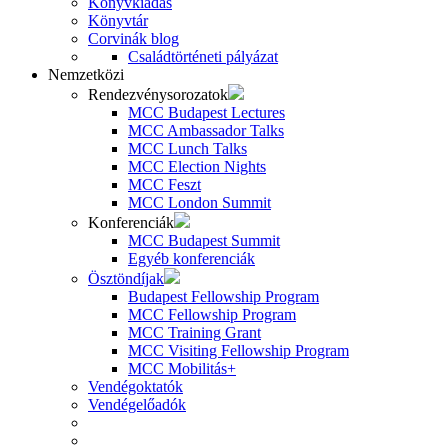
Könyvkiadás
Könyvtár
Corvinák blog
Családtörténeti pályázat
Nemzetközi
Rendezvénysorozatok
MCC Budapest Lectures
MCC Ambassador Talks
MCC Lunch Talks
MCC Election Nights
MCC Feszt
MCC London Summit
Konferenciák
MCC Budapest Summit
Egyéb konferenciák
Ösztöndíjak
Budapest Fellowship Program
MCC Fellowship Program
MCC Training Grant
MCC Visiting Fellowship Program
MCC Mobilitás+
Vendégoktatók
Vendégelőadók