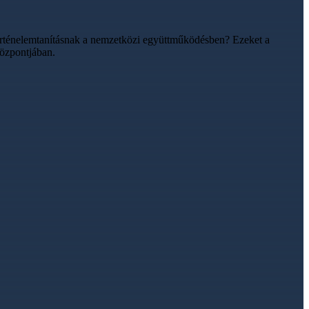
történelemtanításnak a nemzetközi együttműködésben? Ezeket a
központjában.