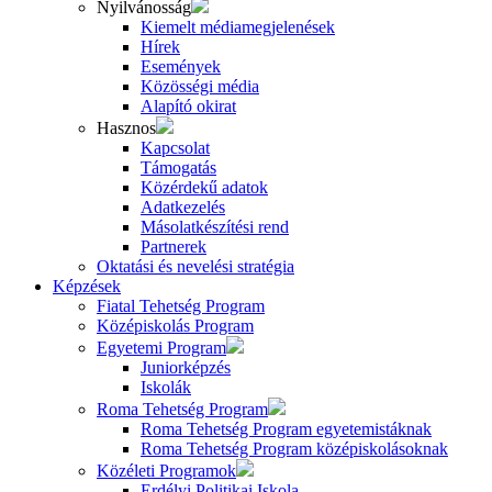
Nyilvánosság
Kiemelt médiamegjelenések
Hírek
Események
Közösségi média
Alapító okirat
Hasznos
Kapcsolat
Támogatás
Közérdekű adatok
Adatkezelés
Másolatkészítési rend
Partnerek
Oktatási és nevelési stratégia
Képzések
Fiatal Tehetség Program
Középiskolás Program
Egyetemi Program
Juniorképzés
Iskolák
Roma Tehetség Program
Roma Tehetség Program egyetemistáknak
Roma Tehetség Program középiskolásoknak
Közéleti Programok
Erdélyi Politikai Iskola