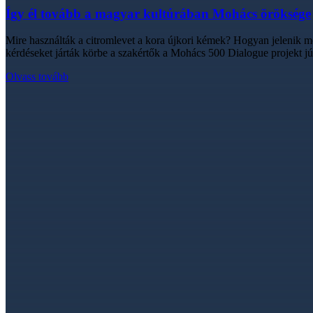
Így él tovább a magyar kultúrában Mohács öröksége
Mire használták a citromlevet a kora újkori kémek? Hogyan jelenik m
kérdéseket járták körbe a szakértők a Mohács 500 Dialogue projekt 
Olvass tovább