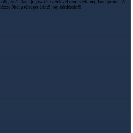
allgató és fiatal jogász részvételével rendeztek meg Budapesten. A
zze őket a térséget érintő jogi kérdésekről.