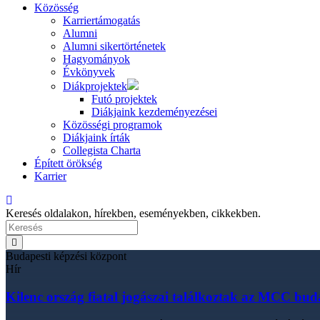
Közösség
Karriertámogatás
Alumni
Alumni sikertörténetek
Hagyományok
Évkönyvek
Diákprojektek
Futó projektek
Diákjaink kezdeményezései
Közösségi programok
Diákjaink írták
Collegista Charta
Épített örökség
Karrier
Keresés oldalakon, hírekben, eseményekben, cikkekben.
Budapesti képzési központ
Hír
Kilenc ország fiatal jogászai találkoztak az MCC bu