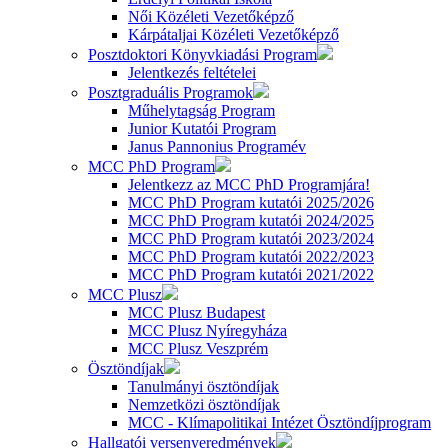
Női Közéleti Vezetőképző
Kárpátaljai Közéleti Vezetőképző
Posztdoktori Könyvkiadási Program
Jelentkezés feltételei
Posztgraduális Programok
Műhelytagság Program
Junior Kutatói Program
Janus Pannonius Programév
MCC PhD Program
Jelentkezz az MCC PhD Programjára!
MCC PhD Program kutatói 2025/2026
MCC PhD Program kutatói 2024/2025
MCC PhD Program kutatói 2023/2024
MCC PhD Program kutatói 2022/2023
MCC PhD Program kutatói 2021/2022
MCC Plusz
MCC Plusz Budapest
MCC Plusz Nyíregyháza
MCC Plusz Veszprém
Ösztöndíjak
Tanulmányi ösztöndíjak
Nemzetközi ösztöndíjak
MCC - Klímapolitikai Intézet Ösztöndíjprogram
Hallgatói versenyeredmények