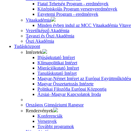
Fiatal Tehetség Program - eredmények
Középiskolás Program versenyeredmények
Egyetemi Program - eredmények
Vitaakadémia
Minden évben indul az MCC Vitaakadémia Vitavez
Vezetőképző Akadémia
Tavaszi és Őszi Akadémia
Őszi Akadémia
Tudásközpont
Intézetek
Ifjúságkutató Intézet
Klímapolitikai Intézet
Migrációkutató Intézet
Tanuláskutató Intézet
Magyar-Német Intézet az Európai Együttműködésé
Magyar Összetartozás Intézete
Politikai Filozófia Európai Központja
Ázsiai–Magyar Kapcsolatok Iroda
Országos Gimnáziumi Rangsor
Rendezvények
Konferenciák
Versenyek
További programok