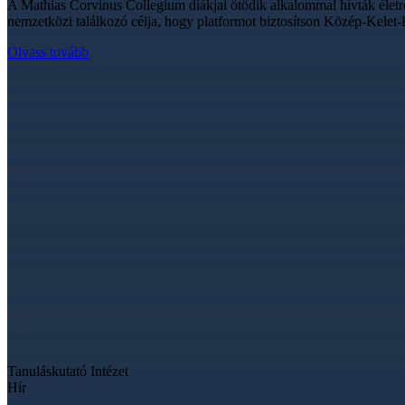
A Mathias Corvinus Collegium diákjai ötödik alkalommal hívták életre
nemzetközi találkozó célja, hogy platformot biztosítson Közép-Kelet-
Olvass tovább
Tanuláskutató Intézet
Hír