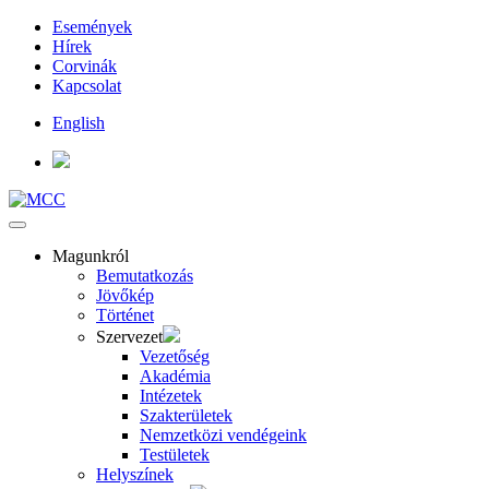
Események
Hírek
Corvinák
Kapcsolat
English
Magunkról
Bemutatkozás
Jövőkép
Történet
Szervezet
Vezetőség
Akadémia
Intézetek
Szakterületek
Nemzetközi vendégeink
Testületek
Helyszínek