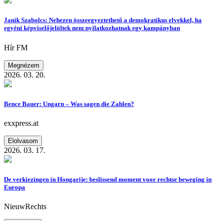
Janik Szabolcs: Nehezen összeegyeztethető a demokratikus elvekkel, ha
egyéni képviselőjelöltek nem nyilatkozhatnak egy kampányban
Hír FM
Megnézem
2026. 03. 20.
Bence Bauer: Ungarn – Was sagen die Zahlen?
exxpress.at
Elolvasom
2026. 03. 17.
De verkiezingen in Hongarije: beslissend moment voor rechtse beweging in
Europa
NieuwRechts