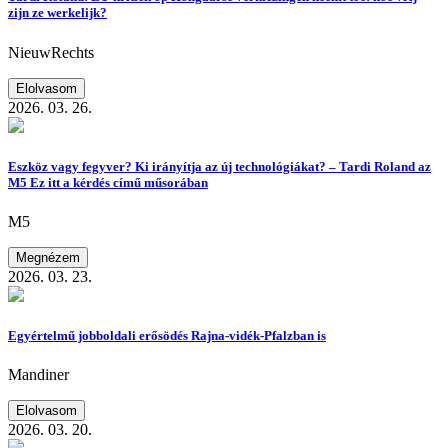
zijn ze werkelijk?
NieuwRechts
Elolvasom
2026. 03. 26.
Eszköz vagy fegyver? Ki irányítja az új technológiákat? – Tardi Roland az
M5 Ez itt a kérdés című műsorában
M5
Megnézem
2026. 03. 23.
Egyértelmű jobboldali erősödés Rajna-vidék-Pfalzban is
Mandiner
Elolvasom
2026. 03. 20.