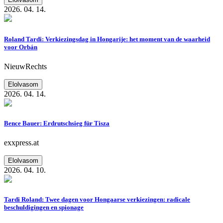
2026. 04. 14.
Roland Tardi: Verkiezingsdag in Hongarije: het moment van de waarheid
voor Orbán
NieuwRechts
Elolvasom
2026. 04. 14.
Bence Bauer: Erdrutschsieg für Tisza
exxpress.at
Elolvasom
2026. 04. 10.
Tardi Roland: Twee dagen voor Hongaarse verkiezingen: radicale
beschuldigingen en spionage