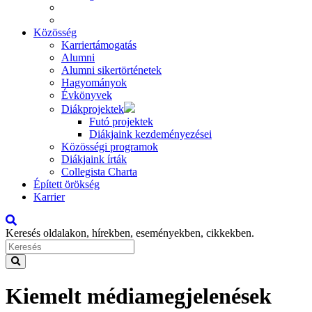
Közösség
Karriertámogatás
Alumni
Alumni sikertörténetek
Hagyományok
Évkönyvek
Diákprojektek
Futó projektek
Diákjaink kezdeményezései
Közösségi programok
Diákjaink írták
Collegista Charta
Épített örökség
Karrier
Keresés oldalakon, hírekben, eseményekben, cikkekben.
Kiemelt médiamegjelenések