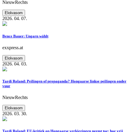
NieuwRechts
Elolvasom
2026. 04. 07.
Bence Bauer: Ungarn wählt
exxpress.at
Elolvasom
2026. 04. 03.
Tardi Roland: Peilingen of propaganda? Hongaarse linkse peilingen onder
vuur
NieuwRechts
Elolvasom
2026. 03. 30.
Tardi Roland: EU-kritiek op Hongaarse verkiezingen neemt toe: hoe vrij