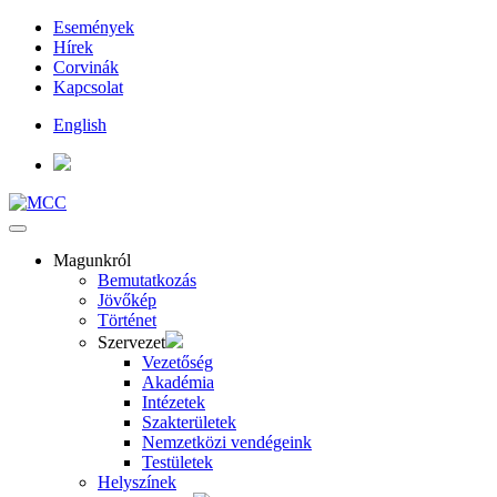
Események
Hírek
Corvinák
Kapcsolat
English
Magunkról
Bemutatkozás
Jövőkép
Történet
Szervezet
Vezetőség
Akadémia
Intézetek
Szakterületek
Nemzetközi vendégeink
Testületek
Helyszínek