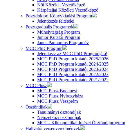
Női Közéleti Vezetőképző
Kárpátaljai Közéleti Vezetőképző
Posztdoktori Könyvkiadási Program
Jelentkezés feltételei
Posztgraduális Programok
Műhelytagság Program
Junior Kutatói Program
Janus Pannonius Programév
MCC PhD Program
Jelentkezz az MCC PhD Programjára!
MCC PhD Program kutatói 2025/2026
MCC PhD Program kutatói 2024/2025
MCC PhD Program kutatói 2023/2024
MCC PhD Program kutatói 2022/2023
MCC PhD Program kutatói 2021/2022
MCC Plusz
MCC Plusz Budapest
MCC Plusz Nyíregyháza
MCC Plusz Veszprém
Ösztöndíjak
Tanulmányi ösztöndíjak
Nemzetközi ösztöndíjak
MCC - Klímapolitikai Intézet Ösztöndíjprogram
Hallgatói versenyeredmények