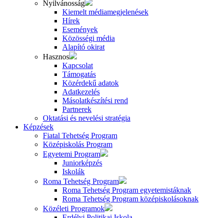
Nyilvánosság
Kiemelt médiamegjelenések
Hírek
Események
Közösségi média
Alapító okirat
Hasznos
Kapcsolat
Támogatás
Közérdekű adatok
Adatkezelés
Másolatkészítési rend
Partnerek
Oktatási és nevelési stratégia
Képzések
Fiatal Tehetség Program
Középiskolás Program
Egyetemi Program
Juniorképzés
Iskolák
Roma Tehetség Program
Roma Tehetség Program egyetemistáknak
Roma Tehetség Program középiskolásoknak
Közéleti Programok
Erdélyi Politikai Iskola