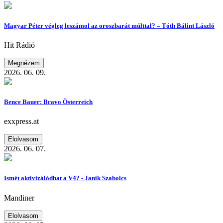
Magyar Péter végleg leszámol az oroszbarát múlttal? – Tóth Bálint László
Hit Rádió
Megnézem
2026. 06. 09.
Bence Bauer: Bravo Österreich
exxpress.at
Elolvasom
2026. 06. 07.
Ismét aktivizálódhat a V4? - Janik Szabolcs
Mandiner
Elolvasom