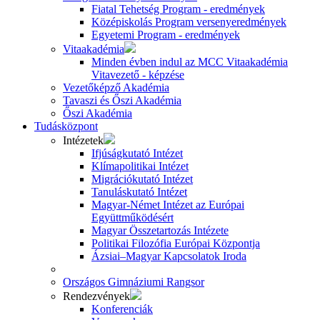
Fiatal Tehetség Program - eredmények
Középiskolás Program versenyeredmények
Egyetemi Program - eredmények
Vitaakadémia
Minden évben indul az MCC Vitaakadémia
Vitavezető - képzése
Vezetőképző Akadémia
Tavaszi és Őszi Akadémia
Őszi Akadémia
Tudásközpont
Intézetek
Ifjúságkutató Intézet
Klímapolitikai Intézet
Migrációkutató Intézet
Tanuláskutató Intézet
Magyar-Német Intézet az Európai
Együttműködésért
Magyar Összetartozás Intézete
Politikai Filozófia Európai Központja
Ázsiai–Magyar Kapcsolatok Iroda
Országos Gimnáziumi Rangsor
Rendezvények
Konferenciák