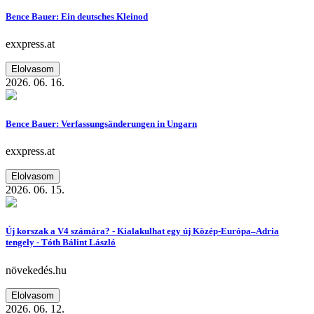
Bence Bauer: Ein deutsches Kleinod
exxpress.at
Elolvasom
2026. 06. 16.
Bence Bauer: Verfassungsänderungen in Ungarn
exxpress.at
Elolvasom
2026. 06. 15.
Új korszak a V4 számára? - Kialakulhat egy új Közép-Európa–Adria
tengely - Tóth Bálint László
növekedés.hu
Elolvasom
2026. 06. 12.