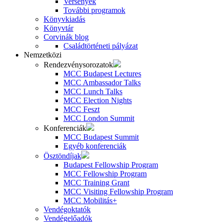
Versenyek
További programok
Könyvkiadás
Könyvtár
Corvinák blog
Családtörténeti pályázat
Nemzetközi
Rendezvénysorozatok
MCC Budapest Lectures
MCC Ambassador Talks
MCC Lunch Talks
MCC Election Nights
MCC Feszt
MCC London Summit
Konferenciák
MCC Budapest Summit
Egyéb konferenciák
Ösztöndíjak
Budapest Fellowship Program
MCC Fellowship Program
MCC Training Grant
MCC Visiting Fellowship Program
MCC Mobilitás+
Vendégoktatók
Vendégelőadók