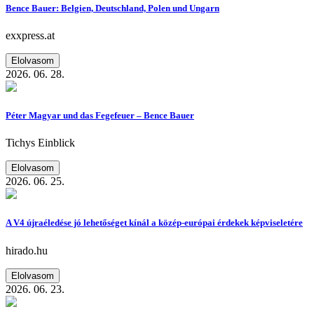
Bence Bauer: Belgien, Deutschland, Polen und Ungarn
exxpress.at
Elolvasom
2026. 06. 28.
Péter Magyar und das Fegefeuer – Bence Bauer
Tichys Einblick
Elolvasom
2026. 06. 25.
A V4 újraéledése jó lehetőséget kínál a közép-európai érdekek képviseletére
hirado.hu
Elolvasom
2026. 06. 23.