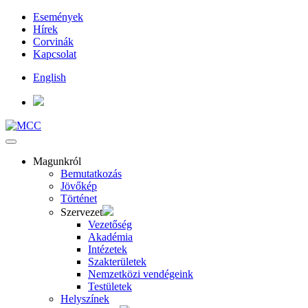
Események
Hírek
Corvinák
Kapcsolat
English
Magunkról
Bemutatkozás
Jövőkép
Történet
Szervezet
Vezetőség
Akadémia
Intézetek
Szakterületek
Nemzetközi vendégeink
Testületek
Helyszínek