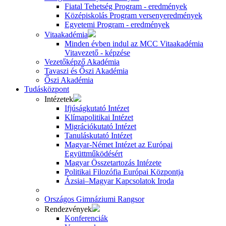
Fiatal Tehetség Program - eredmények
Középiskolás Program versenyeredmények
Egyetemi Program - eredmények
Vitaakadémia
Minden évben indul az MCC Vitaakadémia
Vitavezető - képzése
Vezetőképző Akadémia
Tavaszi és Őszi Akadémia
Őszi Akadémia
Tudásközpont
Intézetek
Ifjúságkutató Intézet
Klímapolitikai Intézet
Migrációkutató Intézet
Tanuláskutató Intézet
Magyar-Német Intézet az Európai
Együttműködésért
Magyar Összetartozás Intézete
Politikai Filozófia Európai Központja
Ázsiai–Magyar Kapcsolatok Iroda
Országos Gimnáziumi Rangsor
Rendezvények
Konferenciák