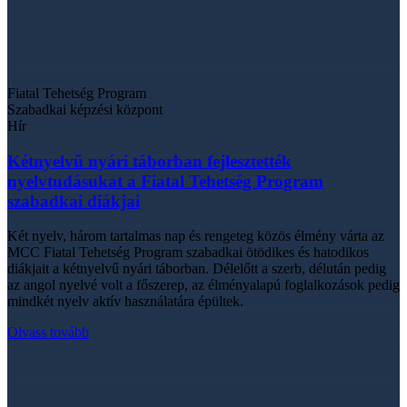
Fiatal Tehetség Program
Szabadkai képzési központ
Hír
Kétnyelvű nyári táborban fejlesztették
nyelvtudásukat a Fiatal Tehetség Program
szabadkai diákjai
Két nyelv, három tartalmas nap és rengeteg közös élmény várta az
MCC Fiatal Tehetség Program szabadkai ötödikes és hatodikos
diákjait a kétnyelvű nyári táborban. Délelőtt a szerb, délután pedig
az angol nyelvé volt a főszerep, az élményalapú foglalkozások pedig
mindkét nyelv aktív használatára épültek.
Olvass tovább