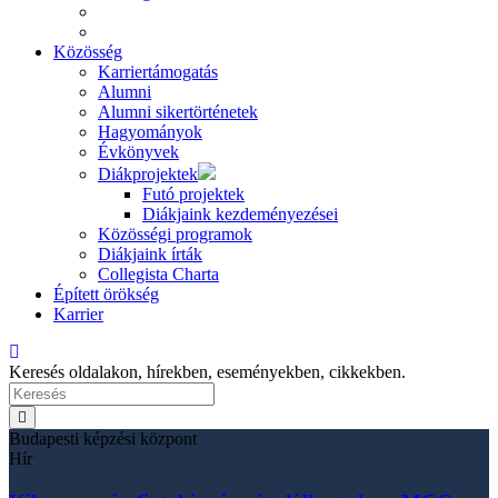
Közösség
Karriertámogatás
Alumni
Alumni sikertörténetek
Hagyományok
Évkönyvek
Diákprojektek
Futó projektek
Diákjaink kezdeményezései
Közösségi programok
Diákjaink írták
Collegista Charta
Épített örökség
Karrier
Keresés oldalakon, hírekben, eseményekben, cikkekben.
Budapesti képzési központ
Hír