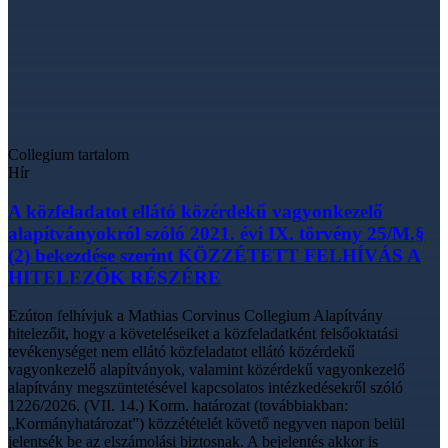
Collegium tartalom
Hír
A közfeladatot ellátó közérdekű vagyonkezelő
alapítványokról szóló 2021. évi IX. törvény 25/M.§
(2) bekezdése szerint KÖZZÉTETT FELHÍVÁS A
HITELEZŐK RÉSZÉRE
Ezúton felhívjuk a Mathias Corvinus Collegium Alapítvány
hitelezőit, hogy a követeléseiket a közfeladatként felsőoktatási
tevékenységet nem ellátó közfeladatot ellátó közérdekű
vagyonkezelő alapítványok, valamint közérdekű vagyonkezelő
alapítvány megszüntetésével kapcsolatos intézkedésekről szóló
1226/2026. (VII. 14.) Korm. határozat (továbbiakban:
„Kormányhatározat”) közzétételét követő negyven napon belül
jelentsék be az elszámolási biztosnak. A bejelentés akkor is