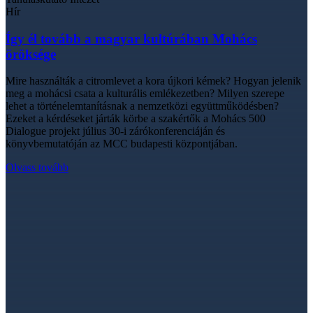
Hír
Így él tovább a magyar kultúrában Mohács
öröksége
Mire használták a citromlevet a kora újkori kémek? Hogyan jelenik
meg a mohácsi csata a kulturális emlékezetben? Milyen szerepe
lehet a történelemtanításnak a nemzetközi együttműködésben?
Ezeket a kérdéseket járták körbe a szakértők a Mohács 500
Dialogue projekt július 30-i zárókonferenciáján és
könyvbemutatóján az MCC budapesti központjában.
Olvass tovább