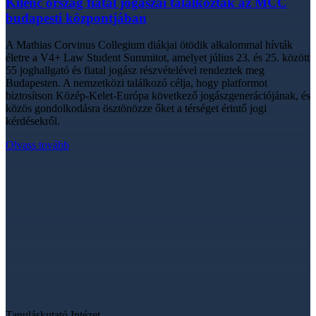
Kilenc ország fiatal jogászai találkoztak az MCC
budapesti központjában
A Mathias Corvinus Collegium diákjai ötödik alkalommal hívták
életre a V4+ Law Student Summitot, amelyet július 23. és 25. között
55 joghallgató és fiatal jogász részvételével rendeztek meg
Budapesten. A nemzetközi találkozó célja, hogy platformot
biztosítson Közép-Kelet-Európa következő jogászgenerációjának, és
közös gondolkodásra ösztönözze őket a térséget érintő jogi
kérdésekről.
Olvass tovább
Tanuláskutató Intézet