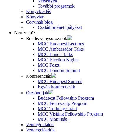
Versenyek
További programok
Könyvkiadás
Könyvtár
Corvinák blog
Családtörténeti pályázat
Nemzetközi
Rendezvénysorozatok
MCC Budapest Lectures
MCC Ambassador Talks
MCC Lunch Talks
MCC Election Nights
MCC Feszt
MCC London Summit
Konferenciák
MCC Budapest Summit
Egyéb konferenciák
Ösztöndíjak
Budapest Fellowship Program
MCC Fellowship Program
MCC Training Grant
MCC Visiting Fellowship Program
MCC Mobilitás+
Vendégoktatók
Vendégelőadók