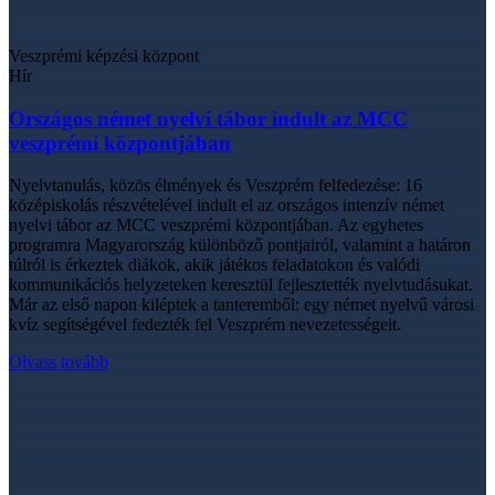
Veszprémi képzési központ
Hír
Országos német nyelvi tábor indult az MCC
veszprémi központjában
Nyelvtanulás, közös élmények és Veszprém felfedezése: 16
középiskolás részvételével indult el az országos intenzív német
nyelvi tábor az MCC veszprémi központjában. Az egyhetes
programra Magyarország különböző pontjairól, valamint a határon
túlról is érkeztek diákok, akik játékos feladatokon és valódi
kommunikációs helyzeteken keresztül fejlesztették nyelvtudásukat.
Már az első napon kiléptek a tanteremből: egy német nyelvű városi
kvíz segítségével fedezték fel Veszprém nevezetességeit.
Olvass tovább