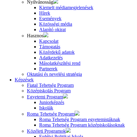
Nyilvánosság
Kiemelt médiamegjelenések
Hírek
Események
Közösségi média
Alapító okirat
Hasznos
Kapcsolat
Támogatás
Közérdekű adatok
Adatkezelés
Másolatkészítési rend
Partnerek
Oktatási és nevelési stratégia
Képzések
Fiatal Tehetség Program
Középiskolás Program
Egyetemi Program
Juniorképzés
Iskolák
Roma Tehetség Program
Roma Tehetség Program egyetemistáknak
Roma Tehetség Program középiskolásoknak
Közéleti Programok
Erdélyi Politikai Iskola