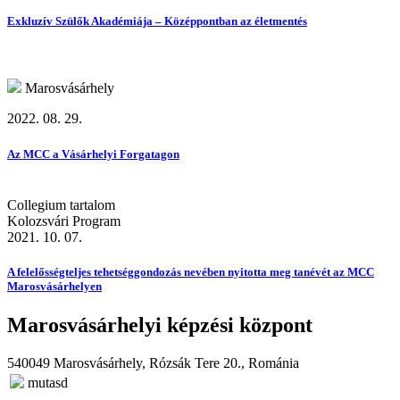
Exkluzív Szülők Akadémiája – Középpontban az életmentés
Marosvásárhely
2022. 08. 29.
Az MCC a Vásárhelyi Forgatagon
Collegium tartalom
Kolozsvári Program
2021. 10. 07.
A felelősségteljes tehetséggondozás nevében nyitotta meg tanévét az MCC
Marosvásárhelyen
Marosvásárhelyi képzési központ
540049 Marosvásárhely, Rózsák Tere 20., Románia
mutasd