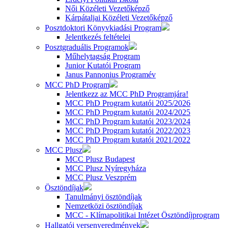
Női Közéleti Vezetőképző
Kárpátaljai Közéleti Vezetőképző
Posztdoktori Könyvkiadási Program
Jelentkezés feltételei
Posztgraduális Programok
Műhelytagság Program
Junior Kutatói Program
Janus Pannonius Programév
MCC PhD Program
Jelentkezz az MCC PhD Programjára!
MCC PhD Program kutatói 2025/2026
MCC PhD Program kutatói 2024/2025
MCC PhD Program kutatói 2023/2024
MCC PhD Program kutatói 2022/2023
MCC PhD Program kutatói 2021/2022
MCC Plusz
MCC Plusz Budapest
MCC Plusz Nyíregyháza
MCC Plusz Veszprém
Ösztöndíjak
Tanulmányi ösztöndíjak
Nemzetközi ösztöndíjak
MCC - Klímapolitikai Intézet Ösztöndíjprogram
Hallgatói versenyeredmények