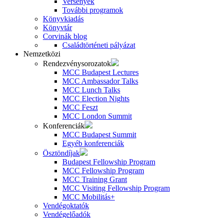
Versenyek
További programok
Könyvkiadás
Könyvtár
Corvinák blog
Családtörténeti pályázat
Nemzetközi
Rendezvénysorozatok
MCC Budapest Lectures
MCC Ambassador Talks
MCC Lunch Talks
MCC Election Nights
MCC Feszt
MCC London Summit
Konferenciák
MCC Budapest Summit
Egyéb konferenciák
Ösztöndíjak
Budapest Fellowship Program
MCC Fellowship Program
MCC Training Grant
MCC Visiting Fellowship Program
MCC Mobilitás+
Vendégoktatók
Vendégelőadók