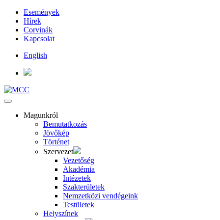
Események
Hírek
Corvinák
Kapcsolat
English
Magunkról
Bemutatkozás
Jövőkép
Történet
Szervezet
Vezetőség
Akadémia
Intézetek
Szakterületek
Nemzetközi vendégeink
Testületek
Helyszínek