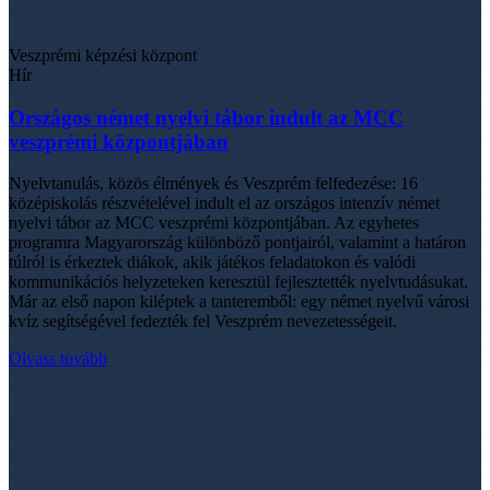
Veszprémi képzési központ
Hír
Országos német nyelvi tábor indult az MCC
veszprémi központjában
Nyelvtanulás, közös élmények és Veszprém felfedezése: 16
középiskolás részvételével indult el az országos intenzív német
nyelvi tábor az MCC veszprémi központjában. Az egyhetes
programra Magyarország különböző pontjairól, valamint a határon
túlról is érkeztek diákok, akik játékos feladatokon és valódi
kommunikációs helyzeteken keresztül fejlesztették nyelvtudásukat.
Már az első napon kiléptek a tanteremből: egy német nyelvű városi
kvíz segítségével fedezték fel Veszprém nevezetességeit.
Olvass tovább