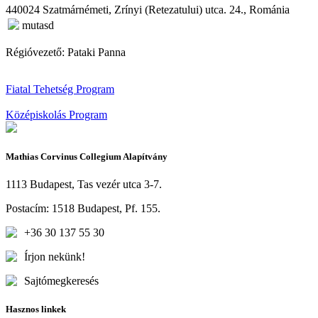
440024 Szatmárnémeti, Zrínyi (Retezatului) utca. 24., Románia
mutasd
Régióvezető: Pataki Panna
Fiatal Tehetség Program
Középiskolás Program
Mathias Corvinus Collegium Alapítvány
1113 Budapest, Tas vezér utca 3-7.
Postacím: 1518 Budapest, Pf. 155.
+36 30 137 55 30
Írjon nekünk!
Sajtómegkeresés
Hasznos linkek