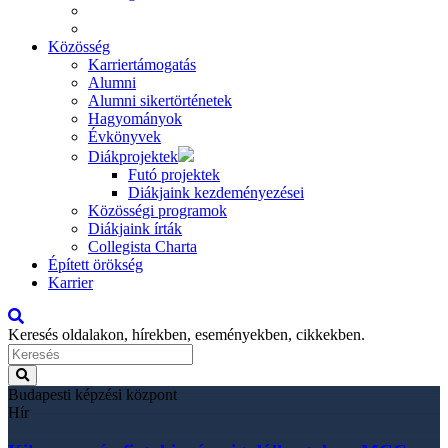
Közösség
Karriertámogatás
Alumni
Alumni sikertörténetek
Hagyományok
Évkönyvek
Diákprojektek
Futó projektek
Diákjaink kezdeményezései
Közösségi programok
Diákjaink írták
Collegista Charta
Épített örökség
Karrier
Keresés oldalakon, hírekben, eseményekben, cikkekben.
Budapesti képzési központ
Hír