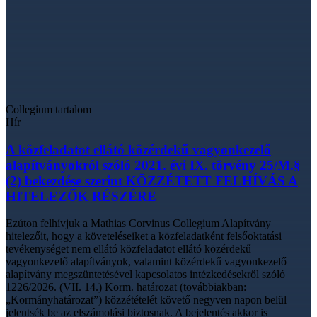
Collegium tartalom
Hír
A közfeladatot ellátó közérdekű vagyonkezelő
alapítványokról szóló 2021. évi IX. törvény 25/M.§
(2) bekezdése szerint KÖZZÉTETT FELHÍVÁS A
HITELEZŐK RÉSZÉRE
Ezúton felhívjuk a Mathias Corvinus Collegium Alapítvány
hitelezőit, hogy a követeléseiket a közfeladatként felsőoktatási
tevékenységet nem ellátó közfeladatot ellátó közérdekű
vagyonkezelő alapítványok, valamint közérdekű vagyonkezelő
alapítvány megszüntetésével kapcsolatos intézkedésekről szóló
1226/2026. (VII. 14.) Korm. határozat (továbbiakban:
„Kormányhatározat”) közzétételét követő negyven napon belül
jelentsék be az elszámolási biztosnak. A bejelentés akkor is