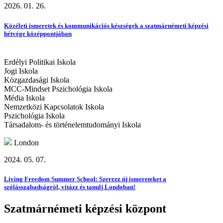
2026. 01. 26.
Közéleti ismeretek és kommunikációs készségek a szatmárnémeti képzési
hétvége középpontjában
Erdélyi Politikai Iskola
Jogi Iskola
Közgazdasági Iskola
MCC-Mindset Pszichológia Iskola
Média Iskola
Nemzetközi Kapcsolatok Iskola
Pszichológia Iskola
Társadalom- és történelemtudományi Iskola
London
2024. 05. 07.
Living Freedom Summer School: Szerezz új ismereteket a
szólásszabadságról, vitázz és tanulj Londoban!
Szatmárnémeti képzési központ