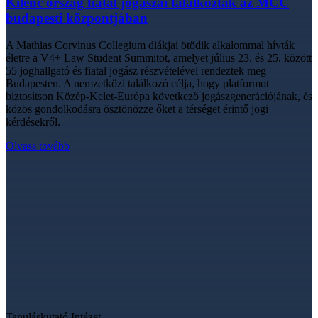
Kilenc ország fiatal jogászai találkoztak az MCC
budapesti központjában
A Mathias Corvinus Collegium diákjai ötödik alkalommal hívták
életre a V4+ Law Student Summitot, amelyet július 23. és 25. között
55 joghallgató és fiatal jogász részvételével rendeztek meg
Budapesten. A nemzetközi találkozó célja, hogy platformot
biztosítson Közép-Kelet-Európa következő jogászgenerációjának, és
közös gondolkodásra ösztönözze őket a térséget érintő jogi
kérdésekről.
Olvass tovább
Tanuláskutató Intézet