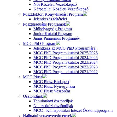
Női Közéleti Vezetőképző
Kárpátaljai Közéleti Vezetőképző
Posztdoktori Könyvkiadási Program
Jelentkezés feltételei
Posztgraduális Programok
Műhelytagság Program
Junior Kutatói Program
Janus Pannonius Programév
MCC PhD Program
Jelentkezz az MCC PhD Programjára!
MCC PhD Program kutatói 2025/2026
MCC PhD Program kutatói 2024/2025
MCC PhD Program kutatói 2023/2024
MCC PhD Program kutatói 2022/2023
MCC PhD Program kutatói 2021/2022
MCC Plusz
MCC Plusz Budapest
MCC Plusz Nyíregyháza
MCC Plusz Veszprém
Ösztöndíjak
Tanulmányi ösztöndíjak
Nemzetközi ösztöndíjak
MCC - Klímapolitikai Intézet Ösztöndíjprogram
Hallgatói versenyeredmények