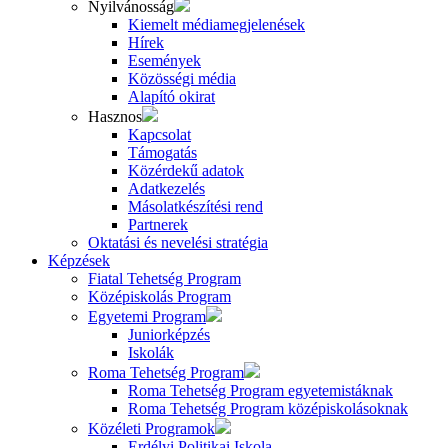
Nyilvánosság
Kiemelt médiamegjelenések
Hírek
Események
Közösségi média
Alapító okirat
Hasznos
Kapcsolat
Támogatás
Közérdekű adatok
Adatkezelés
Másolatkészítési rend
Partnerek
Oktatási és nevelési stratégia
Képzések
Fiatal Tehetség Program
Középiskolás Program
Egyetemi Program
Juniorképzés
Iskolák
Roma Tehetség Program
Roma Tehetség Program egyetemistáknak
Roma Tehetség Program középiskolásoknak
Közéleti Programok
Erdélyi Politikai Iskola