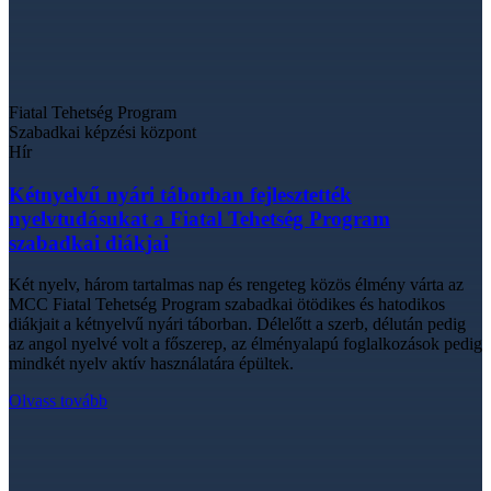
Fiatal Tehetség Program
Szabadkai képzési központ
Hír
Kétnyelvű nyári táborban fejlesztették
nyelvtudásukat a Fiatal Tehetség Program
szabadkai diákjai
Két nyelv, három tartalmas nap és rengeteg közös élmény várta az
MCC Fiatal Tehetség Program szabadkai ötödikes és hatodikos
diákjait a kétnyelvű nyári táborban. Délelőtt a szerb, délután pedig
az angol nyelvé volt a főszerep, az élményalapú foglalkozások pedig
mindkét nyelv aktív használatára épültek.
Olvass tovább