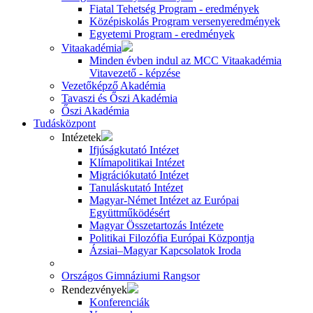
Fiatal Tehetség Program - eredmények
Középiskolás Program versenyeredmények
Egyetemi Program - eredmények
Vitaakadémia
Minden évben indul az MCC Vitaakadémia
Vitavezető - képzése
Vezetőképző Akadémia
Tavaszi és Őszi Akadémia
Őszi Akadémia
Tudásközpont
Intézetek
Ifjúságkutató Intézet
Klímapolitikai Intézet
Migrációkutató Intézet
Tanuláskutató Intézet
Magyar-Német Intézet az Európai
Együttműködésért
Magyar Összetartozás Intézete
Politikai Filozófia Európai Központja
Ázsiai–Magyar Kapcsolatok Iroda
Országos Gimnáziumi Rangsor
Rendezvények
Konferenciák