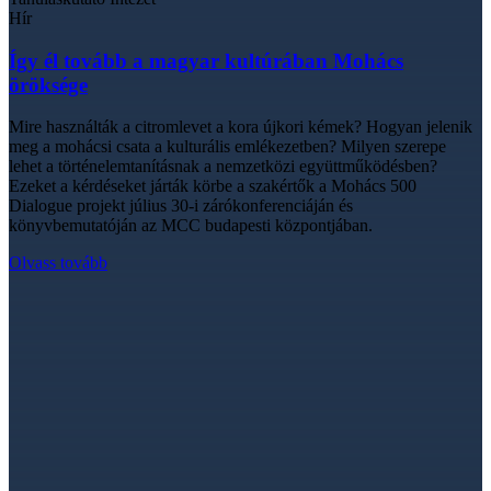
Hír
Így él tovább a magyar kultúrában Mohács
öröksége
Mire használták a citromlevet a kora újkori kémek? Hogyan jelenik
meg a mohácsi csata a kulturális emlékezetben? Milyen szerepe
lehet a történelemtanításnak a nemzetközi együttműködésben?
Ezeket a kérdéseket járták körbe a szakértők a Mohács 500
Dialogue projekt július 30-i zárókonferenciáján és
könyvbemutatóján az MCC budapesti központjában.
Olvass tovább